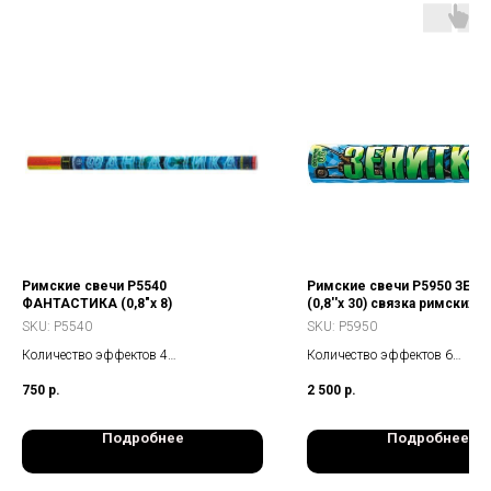
Римские свечи Р5540
Римские свечи Р5950 ЗЕН
ФАНТАСТИКА (0,8"х 8)
(0,8''х 30) связка римских 
SKU:
Р5540
SKU:
Р5950
Количество эффектов 4
Количество эффектов 6
Калибр 0,8
Калибр 0,8
750
р.
2 500
р.
Количество залпов 8
Количество залпов 30
Высота разрыва до 25 м
Высота разрыва до 25 м
Габаритные размеры Ø27х650 мм
Габаритные размеры Ø480х8
Подробнее
Подробнее