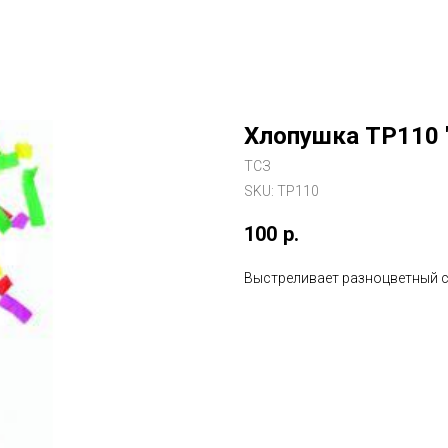
Хлопушка ТР110 
ТСЗ
SKU:
ТР110
100
р.
Выстреливает разноцветный 